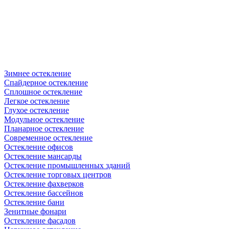
Зимнее остекление
Спайдерное остекление
Сплошное остекление
Легкое остекление
Глухое остекление
Модульное остекление
Планарное остекление
Современное остекление
Остекление офисов
Остекление мансарды
Остекление промышленных зданий
Остекление торговых центров
Остекление фахверков
Остекление бассейнов
Остекление бани
Зенитные фонари
Остекление фасадов