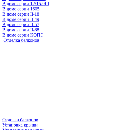
В доме серии 1-515-9Ш
В доме серии 1605
В доме серии II-18
В доме серии II-49
В доме серии II-57
В доме серии II-68
В доме серии КОПЭ
Отделка балконов
Отделка балконов
Установка крыши