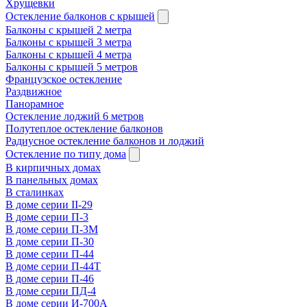
Хрущевки
Остекление балконов с крышей
Балконы с крышей 2 метра
Балконы с крышей 3 метра
Балконы с крышей 4 метра
Балконы с крышей 5 метров
Французское остекление
Раздвижное
Панорамное
Остекление лоджий 6 метров
Полутеплое остекление балконов
Радиусное остекление балконов и лоджий
Остекление по типу дома
В кирпичных домах
В панельных домах
В сталинках
В доме серии II-29
В доме серии П-3
В доме серии П-3М
В доме серии П-30
В доме серии П-44
В доме серии П-44Т
В доме серии П-46
В доме серии ПД-4
В доме серии И-700А