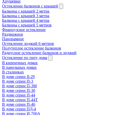
Хрущевки
Остекление балконов с крышей
Балконы с крышей 2 метра
Балконы с крышей 3 метра
Балконы с крышей 4 метра
Балконы с крышей 5 метров
Французское остекление
Раздвижное
Панорамное
Остекление лоджий 6 метров
Полутеплое остекление балконов
Радиусное остекление балконов и лоджий
Остекление по типу дома
В кирпичных домах
В панельных домах
В сталинках
В доме серии II-29
В доме серии П-3
В доме серии П-3М
В доме серии П-30
В доме серии П-44
В доме серии П-44Т
В доме серии П-46
В доме серии ПД-4
В доме серии И-700А