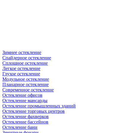
Зимнее остекление
Спайдерное остекление
Сплошное остекление
Легкое остекление
Глухое остекление
Модульное остекление
Планарное остекление
Современное остекление
Остекление офисов
Остекление мансарды
Остекление промышленных зданий
Остекление торговых центров
Остекление фахверков
Остекление бассейнов
Остекление бани
Зенитные фонари