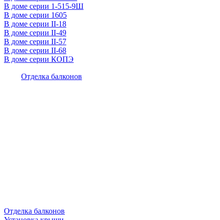
В доме серии 1-515-9Ш
В доме серии 1605
В доме серии II-18
В доме серии II-49
В доме серии II-57
В доме серии II-68
В доме серии КОПЭ
Отделка балконов
Отделка балконов
Установка крыши