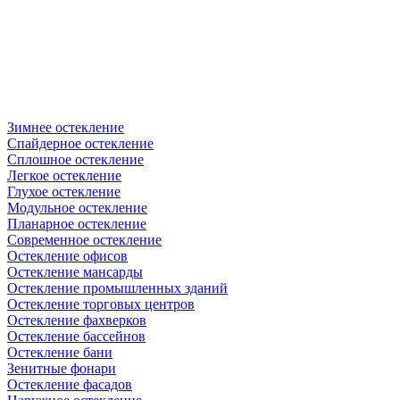
Зимнее остекление
Спайдерное остекление
Сплошное остекление
Легкое остекление
Глухое остекление
Модульное остекление
Планарное остекление
Современное остекление
Остекление офисов
Остекление мансарды
Остекление промышленных зданий
Остекление торговых центров
Остекление фахверков
Остекление бассейнов
Остекление бани
Зенитные фонари
Остекление фасадов