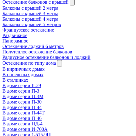
Остекление балконов с крышей
Балконы с крышей 2 метра
Балконы с крышей 3 метра
Балконы с крышей 4 метра
Балконы с крышей 5 метров
Французское остекление
Раздвижное
Панорамное
Остекление лоджий 6 метров
Полутеплое остекление балконов
Радиусное остекление балконов и лоджий
Остекление по типу дома
В кирпичных домах
В панельных домах
В сталинках
В доме серии II-29
В доме серии П-3
В доме серии П-3М
В доме серии П-30
В доме серии П-44
В доме серии П-44Т
В доме серии П-46
В доме серии ПД-4
В доме серии И-700А
В доме серии 1-515-9Ш