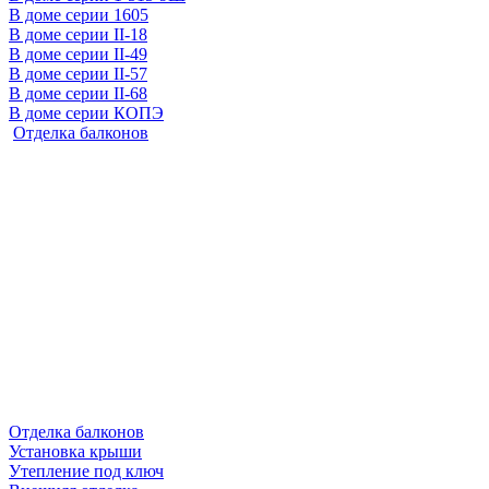
В доме серии 1605
В доме серии II-18
В доме серии II-49
В доме серии II-57
В доме серии II-68
В доме серии КОПЭ
Отделка балконов
Отделка балконов
Установка крыши
Утепление под ключ