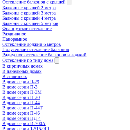
Остекление балконов с крышей
Балконы с крышей 2 метра
Балконы с крышей 3 метра
Балконы с крышей 4 метра
Балконы с крышей 5 метров
Французское остекление
Раздвижное
Панорамное
Остекление лоджий 6 метров
Полутеплое остекление балконов
Радиусное остекление балконов и лоджий
Остекление по типу дома
В кирпичных домах
В панельных домах
В сталинках
В доме серии II-29
В доме серии П-3
В доме серии П-3М
В доме серии П-30
В доме серии П-44
В доме серии П-44Т
В доме серии П-46
В доме серии ПД-4
В доме серии И-700А
В доме серии 1-515-9Ш