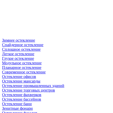
Зимнее остекление
Спайдерное остекление
Сплошное остекление
Легкое остекление
Глухое остекление
Модульное остекление
Планарное остекление
Современное остекление
Остекление офисов
Остекление мансарды
Остекление промышленных зданий
Остекление торговых центров
Остекление фахверков
Остекление бассейнов
Остекление бани
Зенитные фонари
Остекление фасадов