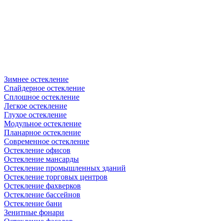
Зимнее остекление
Спайдерное остекление
Сплошное остекление
Легкое остекление
Глухое остекление
Модульное остекление
Планарное остекление
Современное остекление
Остекление офисов
Остекление мансарды
Остекление промышленных зданий
Остекление торговых центров
Остекление фахверков
Остекление бассейнов
Остекление бани
Зенитные фонари