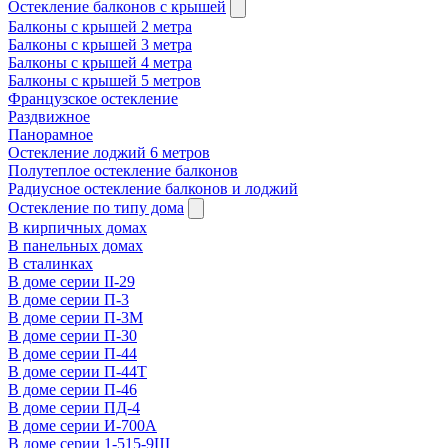
Остекление балконов с крышей
Балконы с крышей 2 метра
Балконы с крышей 3 метра
Балконы с крышей 4 метра
Балконы с крышей 5 метров
Французское остекление
Раздвижное
Панорамное
Остекление лоджий 6 метров
Полутеплое остекление балконов
Радиусное остекление балконов и лоджий
Остекление по типу дома
В кирпичных домах
В панельных домах
В сталинках
В доме серии II-29
В доме серии П-3
В доме серии П-3М
В доме серии П-30
В доме серии П-44
В доме серии П-44Т
В доме серии П-46
В доме серии ПД-4
В доме серии И-700А
В доме серии 1-515-9Ш