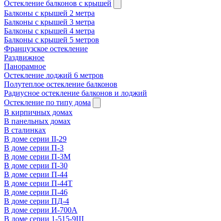
Остекление балконов с крышей
Балконы с крышей 2 метра
Балконы с крышей 3 метра
Балконы с крышей 4 метра
Балконы с крышей 5 метров
Французское остекление
Раздвижное
Панорамное
Остекление лоджий 6 метров
Полутеплое остекление балконов
Радиусное остекление балконов и лоджий
Остекление по типу дома
В кирпичных домах
В панельных домах
В сталинках
В доме серии II-29
В доме серии П-3
В доме серии П-3М
В доме серии П-30
В доме серии П-44
В доме серии П-44Т
В доме серии П-46
В доме серии ПД-4
В доме серии И-700А
В доме серии 1-515-9Ш