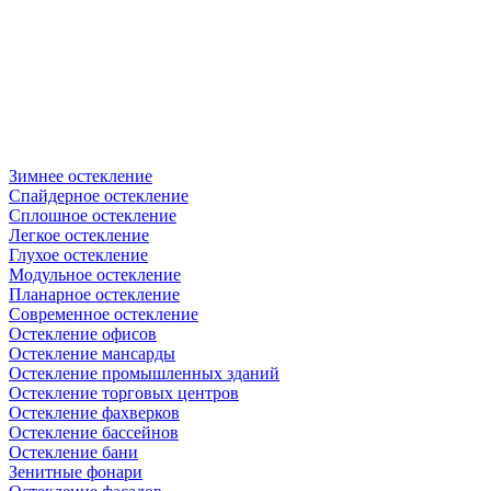
Зимнее остекление
Спайдерное остекление
Сплошное остекление
Легкое остекление
Глухое остекление
Модульное остекление
Планарное остекление
Современное остекление
Остекление офисов
Остекление мансарды
Остекление промышленных зданий
Остекление торговых центров
Остекление фахверков
Остекление бассейнов
Остекление бани
Зенитные фонари