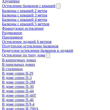
Хрущевки
Остекление балконов с крышей
Балконы с крышей 2 метра
Балконы с крышей 3 метра
Балконы с крышей 4 метра
Балконы с крышей 5 метров
Французское остекление
Раздвижное
Панорамное
Остекление лоджий 6 метров
Полутеплое остекление балконов
Радиусное остекление балконов и лоджий
Остекление по типу дома
В кирпичных домах
В панельных домах
В сталинках
В доме серии II-29
В доме серии П-3
В доме серии П-3М
В доме серии П-30
В доме серии П-44
В доме серии П-44Т
В доме серии П-46
В доме серии ПД-4
В доме серии И-700А