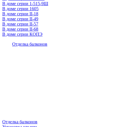
В доме серии 1-515-9Ш
В доме серии 1605
В доме серии II-18
В доме серии II-49
В доме серии II-57
В доме серии II-68
В доме серии КОПЭ
Отделка балконов
Отделка балконов
Установка крыши