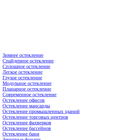
Зимнее остекление
Спайдерное остекление
Сплошное остекление
Легкое остекление
Глухое остекление
Модульное остекление
Планарное остекление
Современное остекление
Остекление офисов
Остекление мансарды
Остекление промышленных зданий
Остекление торговых центров
Остекление фахверков
Остекление бассейнов
Остекление бани
Зенитные фонари