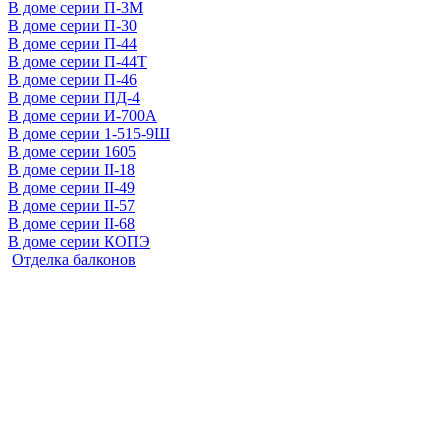
В доме серии П-3М
В доме серии П-30
В доме серии П-44
В доме серии П-44Т
В доме серии П-46
В доме серии ПД-4
В доме серии И-700А
В доме серии 1-515-9Ш
В доме серии 1605
В доме серии II-18
В доме серии II-49
В доме серии II-57
В доме серии II-68
В доме серии КОПЭ
Отделка балконов