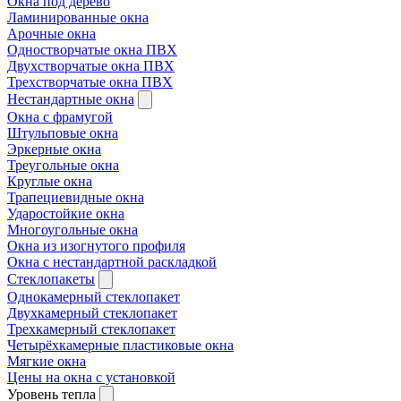
Окна под дерево
Ламинированные окна
Арочные окна
Одностворчатые окна ПВХ
Двухстворчатые окна ПВХ
Трехстворчатые окна ПВХ
Нестандартные окна
Окна с фрамугой
Штульповые окна
Эркерные окна
Треугольные окна
Круглые окна
Трапециевидные окна
Ударостойкие окна
Многоугольные окна
Окна из изогнутого профиля
Окна с нестандартной раскладкой
Стеклопакеты
Однокамерный стеклопакет
Двухкамерный стеклопакет
Трехкамерный стеклопакет
Четырёхкамерные пластиковые окна
Мягкие окна
Цены на окна с установкой
Уровень тепла