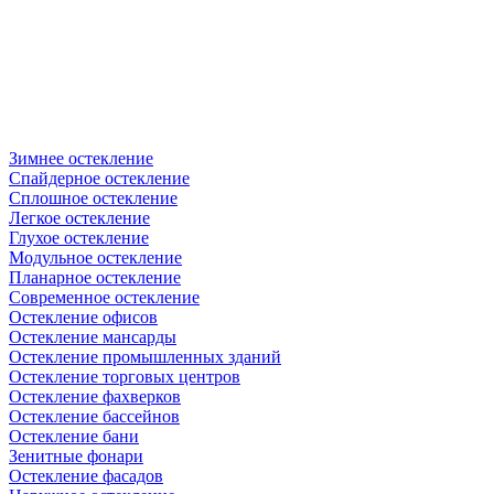
Зимнее остекление
Спайдерное остекление
Сплошное остекление
Легкое остекление
Глухое остекление
Модульное остекление
Планарное остекление
Современное остекление
Остекление офисов
Остекление мансарды
Остекление промышленных зданий
Остекление торговых центров
Остекление фахверков
Остекление бассейнов
Остекление бани
Зенитные фонари
Остекление фасадов