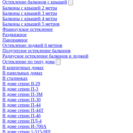
Остекление балконов с крышей
Балконы с крышей 2 метра
Балконы с крышей 3 метра
Балконы с крышей 4 метра
Балконы с крышей 5 метров
Французское остекление
Раздвижное
Панорамное
Остекление лоджий 6 метров
Полутеплое остекление балконов
Радиусное остекление балконов и лоджий
Остекление по типу дома
В кирпичных домах
В панельных домах
В сталинках
В доме серии II-29
В доме серии П-3
В доме серии П-3М
В доме серии П-30
В доме серии П-44
В доме серии П-44Т
В доме серии П-46
В доме серии ПД-4
В доме серии И-700А
В доме серии 1-515-9Ш