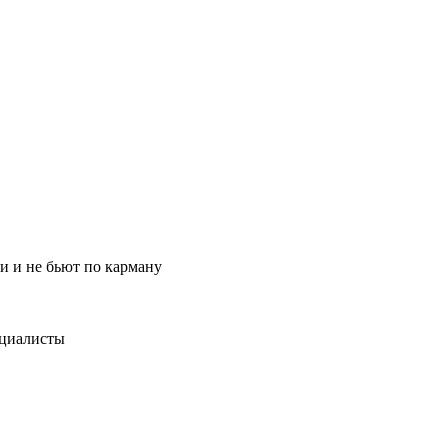
и и не бьют по карману
ециалисты