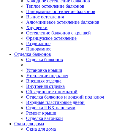
Холодное остекление балконов
Теплое остекление балконов
Панорамное остекление балконов
Вынос остекления
Алюминиевое остекление балконов
Хрущевки
Остекление балконов с крышей
Французское остекление
Раздвижное
Панорамное
Отделка балконов
Отделка балконов
Установка крыши
Утепление под ключ
Внешняя отделка
Внутреняя отделка
Объединение с комнатой
Отделка балконов и лоджий под ключ
Входные пластиковые двери
Отделка ПВХ панелями
Ремонт крыши
Отделка вагонкой
Окна для дома
Окна для дома